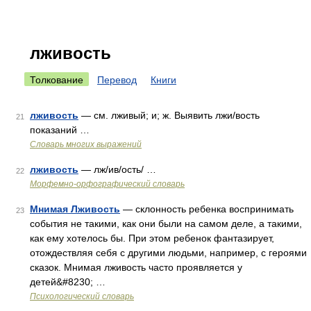
лживость
Толкование
Перевод
Книги
лживость
— см. лживый; и; ж. Выявить лжи/вость
21
показаний …
Словарь многих выражений
лживость
— лж/ив/ость/ …
22
Морфемно-орфографический словарь
Мнимая Лживость
— склонность ребенка воспринимать
23
события не такими, как они были на самом деле, а такими,
как ему хотелось бы. При этом ребенок фантазирует,
отождествляя себя с другими людьми, например, с героями
сказок. Мнимая лживость часто проявляется у
детей&#8230; …
Психологический словарь