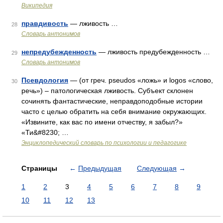
Википедия
правдивость
— лживость …
28
Словарь антонимов
непредубежденность
— лживость предубежденность …
29
Словарь антонимов
Псевдология
— (от греч. pseudos «ложь» и logos «слово,
30
речь») – патологическая лживость. Субъект склонен
сочинять фантастические, неправдоподобные истории
часто с целью обратить на себя внимание окружающих.
«Извините, как вас по имени отчеству, я забыл?»
«Ти&#8230; …
Энциклопедический словарь по психологии и педагогике
Страницы
←
Предыдущая
Следующая
→
1
2
3
4
5
6
7
8
9
10
11
12
13